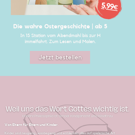
5,99€
Die wahre Ostergeschichte | ab​ 5
In 15 Station vom Abendmahl bis zur H​
immelfahr​t. Zum Lesen und Malen.
Jetzt bestellen
Weil uns das Wort Gottes wichtig ist.
Unsere Philosophie ist simpel: Kindgerecht und bibeltreu.
Von Eltern für Eltern und Kinder.
Kinder sind neugierig, wissbegierig und entdecken alles auf spielerische Art.