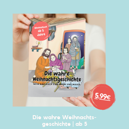
5,9
9€
Die wahre Weihnachts
-
geschichte | ab 5