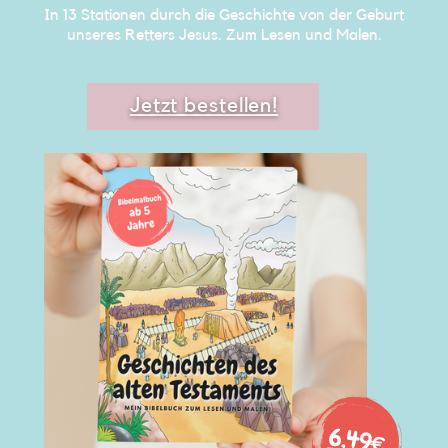
In 13 Stationen durch die Geschichte von der ​Geburt
unseres Retters Jesus
. Zum Lesen und ​Malen.
Jetzt bestellen!
6
,49€