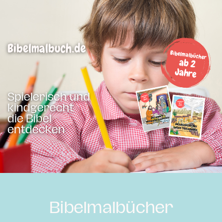
Bibelmalbuch.de
Bibelmalbücher
ab 2
Jahre
Spielerisch und
kindgerecht
die Bibel
entdecken
Bibelmalbücher