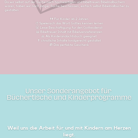
Da wir selbst auf der Suche nach hochwertigen und bibeltreuen Bibelmalbüchern
waren, ​haben wir nach langer Suche beschlossen, einfach selbst Bibelmalbücher zu
gestalten.
👫 Für Kinder ab 2 Jahren
🎨 Spielerisch das Wort Gottes kennen lernen
🤫 Leise Beschäftigung für den Gottesdienst
📖 Bibeltreuer Inhalt mit Bibelversreferenzen
🙏 Als Kinderandachtsbuch geeignet
✝️ christliche Inhalte kindgerecht gestaltet
🎁 Das perfekte Geschenk
Unser Sonderangebot für ​
Büchertische und Kinderprogramme
Weil uns die Arbeit für und mit Kindern am Herzen
liegt.