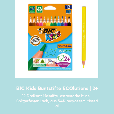
BIC Kids Buntstifte ECOlutions | 2+
12 Dreikant Malstifte, extrastarke Mine, ​
Splitterfester Lack, aus 54% recyceltem Materi​
al​