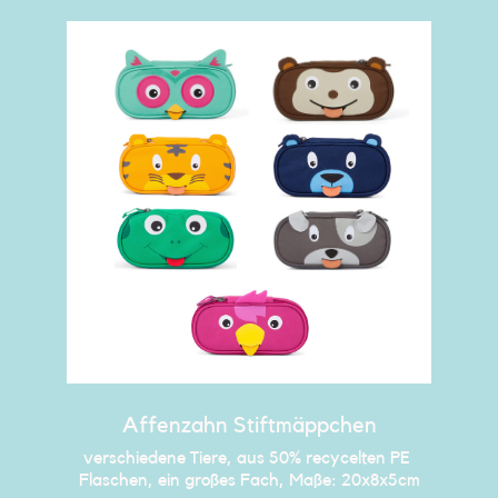
Affenzahn Stiftmäppchen
verschiedene Tiere, aus 50% recycelten PE ​
Flaschen, ein großes Fach, Maße: 20x8x5cm