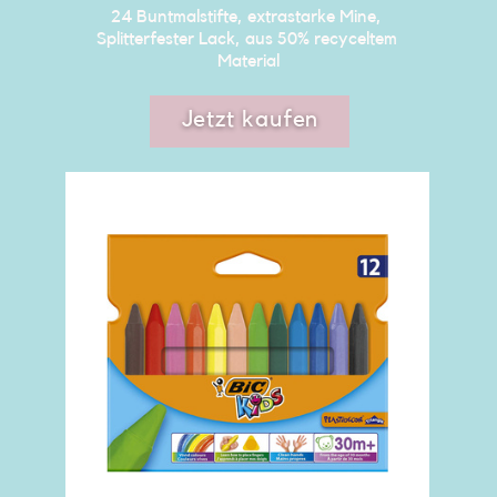
24 Buntmalstifte, extrastarke Mine, ​
Splitterfester Lack, aus 50% recyceltem ​
Material
Jetzt kaufen