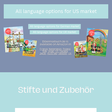
All language options for US market
All language options for German market
All language options for UK market
Bibelmalbuch.de is ​
available on Amazon in
France
,
Nederlands
,
Poland
,​
Italy
,
Spain
,
US
,
Canada
,​
Japan
,
Australia
,
Sweden
,
UK
Stifte und Zubehör