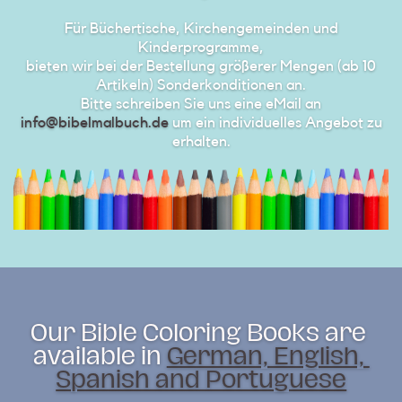
Für Büchertische, Kirchengemeinden und
Kinderprogramme,
bieten wir bei der Bestellung größerer Mengen (ab 10
Artikeln) ​Sonderkonditionen an.
Bitte schreiben Sie uns eine eMail an
info@bibelmalbuch.de
um ein individuelles Angebot zu
erhalten.
Our Bible Coloring Books are ​
available in
German, English, ​
Spanish and Portuguese